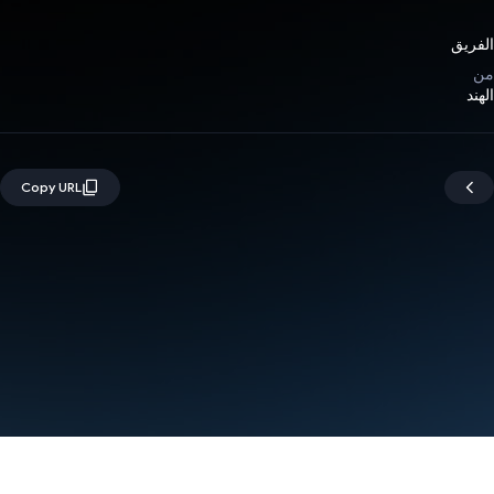
الفريق
من
الهند