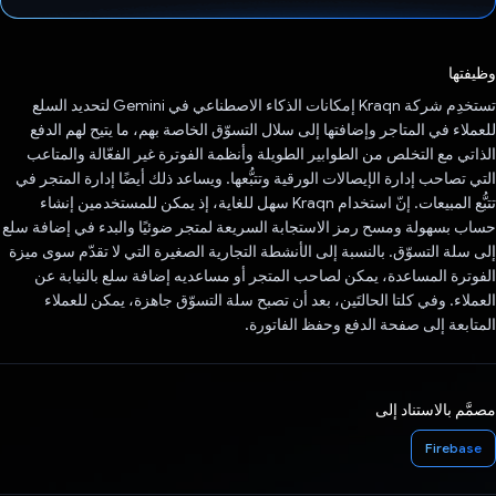
تم التصويت.
وظيفتها
تستخدِم شركة Kraqn إمكانات الذكاء الاصطناعي في Gemini لتحديد السلع
للعملاء في المتاجر وإضافتها إلى سلال التسوّق الخاصة بهم، ما يتيح لهم الدفع
الذاتي مع التخلص من الطوابير الطويلة وأنظمة الفوترة غير الفعّالة والمتاعب
التي تصاحب إدارة الإيصالات الورقية وتتبُّعها. ويساعد ذلك أيضًا إدارة المتجر في
تتبُّع المبيعات. إنّ استخدام Kraqn سهل للغاية، إذ يمكن للمستخدمين إنشاء
حساب بسهولة ومسح رمز الاستجابة السريعة لمتجر ضوئيًا والبدء في إضافة سلع
إلى سلة التسوّق. بالنسبة إلى الأنشطة التجارية الصغيرة التي لا تقدّم سوى ميزة
الفوترة المساعدة، يمكن لصاحب المتجر أو مساعديه إضافة سلع بالنيابة عن
العملاء. وفي كلتا الحالتَين، بعد أن تصبح سلة التسوّق جاهزة، يمكن للعملاء
المتابعة إلى صفحة الدفع وحفظ الفاتورة.
مصمَّم بالاستناد إلى
Firebase