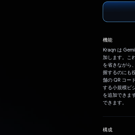
機能
Kraqn は 
加します。こ
を省きながら
握するのにも役
舗の QR コ
する小規模ビ
を追加できま
できます。
構成