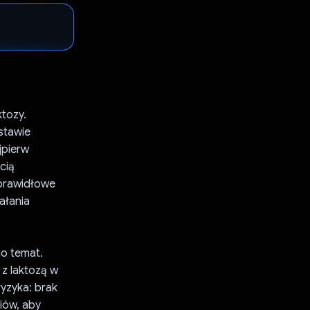
ktozy.
stawie
jpierw
cią
 prawidłowe
ałania
go temat.
 z laktozą w
yzyka: brak
riów, aby