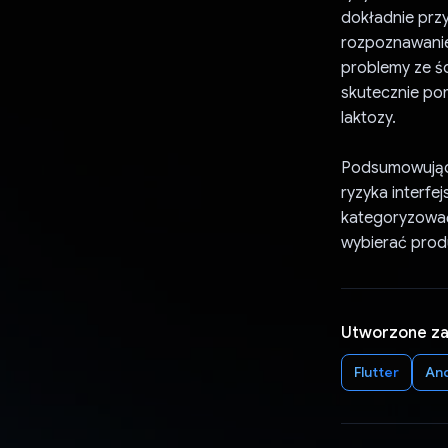
dokładnie prz
rozpoznawanie
problemy ze śc
skutecznie po
laktozy.
Podsumowując,
ryzyka interfe
kategoryzować
wybierać prod
Utworzone z
Flutter
An