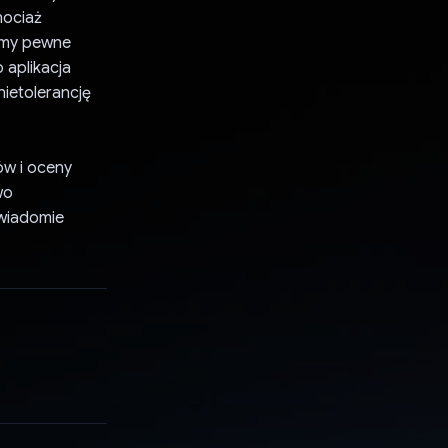
hociaż
iśmy pewne
 aplikacja
ietolerancję
ów i oceny
wo
świadomie