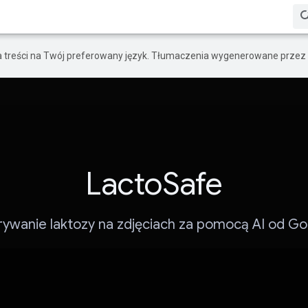
a treści na Twój preferowany język. Tłumaczenia wygenerowane przez 
LactoSafe
ywanie laktozy na zdjęciach za pomocą AI od Go