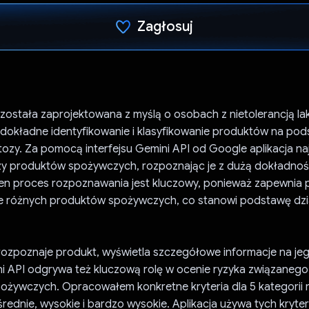
Zagłosuj
Głos oddany
 została zaprojektowana z myślą o osobach z nietolerancją la
 dokładne identyfikowanie i klasyfikowanie produktów na pod
tozy. Za pomocą interfejsu Gemini API od Google aplikacja na
azy produktów spożywczych, rozpoznając je z dużą dokładnoś
 Ten proces rozpoznawania jest kluczowy, ponieważ zapewnia
 różnych produktów spożywczych, co stanowi podstawę dzi
rozpoznaje produkt, wyświetla szczegółowe informacje na je
ni API odgrywa też kluczową rolę w ocenie ryzyka związanego
ożywczych. Opracowałem konkretne kryteria dla 5 kategorii r
, średnie, wysokie i bardzo wysokie. Aplikacja używa tych kryte