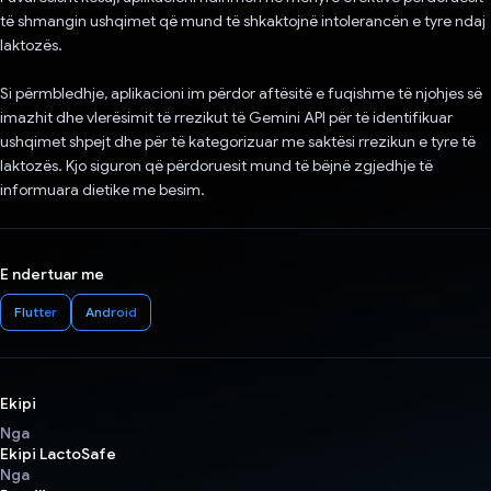
të shmangin ushqimet që mund të shkaktojnë intolerancën e tyre ndaj
laktozës.
Si përmbledhje, aplikacioni im përdor aftësitë e fuqishme të njohjes së
imazhit dhe vlerësimit të rrezikut të Gemini API për të identifikuar
ushqimet shpejt dhe për të kategorizuar me saktësi rrezikun e tyre të
laktozës. Kjo siguron që përdoruesit mund të bëjnë zgjedhje të
informuara dietike me besim.
E ndertuar me
Flutter
Android
Ekipi
Nga
Ekipi LactoSafe
Nga