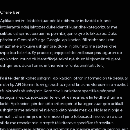
Votuar!
Çfarë bën
Aplikacioni im është krijuar për të ndihmuar individët që janë
intolerantë ndaj laktozës duke identifikuar dhe kategorizuar me
saktësi ushqimet bazuar në përmbajtjen e tyre të laktozës. Duke
përdorur Gemini API nga Google, aplikacioni fillimisht analizon
imazhet e artikujve ushqimorë, duke i njohur ato me saktësi dhe
shpejtësi të lartë. Ky proces njohjeje është thelbësor pasi siguron që
aplikacioni mund të identifikojë saktë një shumëllojshmëri të gjerë
ushqimesh, duke formuar themelin e funksionalitetit të tij.
Pasi të identifikohet ushqimi, aplikacioni ofron informacion të detajuar
rreth tij. API Gemini luan gjithashtu një rol kritik në vlerësimin e rrezikut
të laktozës së ushqimit. Kam zhvilluar kritere specifike për pesë
kategori rreziku: joekzistente, e ulët, e mesme, e lartë dhe shumë e
lartë. Aplikacioni përdor këto kritere për të kategorizuar çdo artikull
ushqimor me saktësi në një nga këto nivele rreziku. Ndërsa njohja e
imazhit dhe marrja e informacionit janë të besueshme, vura re disa
sfida me respektimin e rreptë të kritereve specifike të rrezikut.
Pavarësisht kësaj, aplikacioni ndihmon në mënyrë efektive përdoruesit