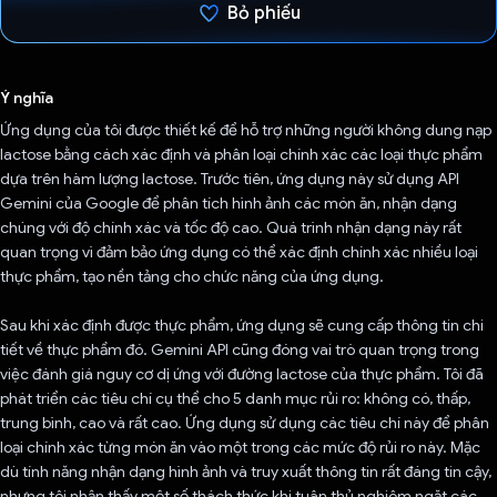
Bỏ phiếu
Đã bình chọn!
Ý nghĩa
Ứng dụng của tôi được thiết kế để hỗ trợ những người không dung nạp
lactose bằng cách xác định và phân loại chính xác các loại thực phẩm
dựa trên hàm lượng lactose. Trước tiên, ứng dụng này sử dụng API
Gemini của Google để phân tích hình ảnh các món ăn, nhận dạng
chúng với độ chính xác và tốc độ cao. Quá trình nhận dạng này rất
quan trọng vì đảm bảo ứng dụng có thể xác định chính xác nhiều loại
thực phẩm, tạo nền tảng cho chức năng của ứng dụng.
Sau khi xác định được thực phẩm, ứng dụng sẽ cung cấp thông tin chi
tiết về thực phẩm đó. Gemini API cũng đóng vai trò quan trọng trong
việc đánh giá nguy cơ dị ứng với đường lactose của thực phẩm. Tôi đã
phát triển các tiêu chí cụ thể cho 5 danh mục rủi ro: không có, thấp,
trung bình, cao và rất cao. Ứng dụng sử dụng các tiêu chí này để phân
loại chính xác từng món ăn vào một trong các mức độ rủi ro này. Mặc
dù tính năng nhận dạng hình ảnh và truy xuất thông tin rất đáng tin cậy,
nhưng tôi nhận thấy một số thách thức khi tuân thủ nghiêm ngặt các