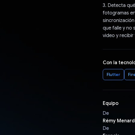
3. Detecta qué
fotogramas en 
sincronización 
que falle y no
video y recibi
Con la tecnol
Flutter
Fir
Equipo
De
Rémy Menard
De