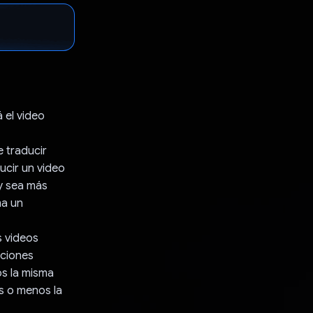
 el video
e traducir
ucir un video
 y sea más
ma un
s videos
aciones
s la misma
s o menos la