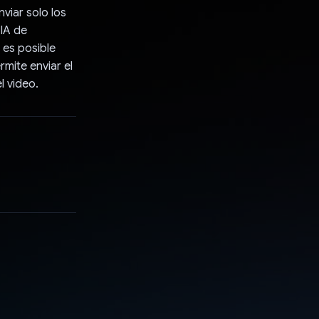
viar solo los
 IA de
, es posible
rmite enviar el
l video.