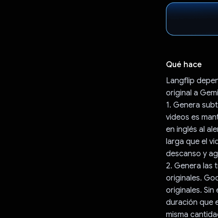
Qué hace
Langflip depen
original a Gemi
1. Genera subt
videos es mant
en inglés al a
larga que el v
descanso y agr
2. Genera las 
originales. Go
originales. S
duración que e
misma cantidad