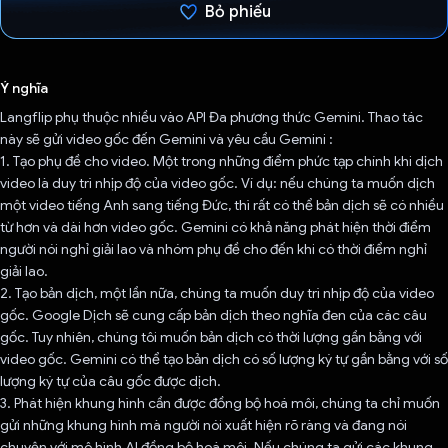
Bỏ phiếu
Đã bình chọn!
Ý nghĩa
Langflip phụ thuộc nhiều vào API Đa phương thức Gemini. Thao tác
này sẽ gửi video gốc đến Gemini và yêu cầu Gemini :
1. Tạo phụ đề cho video. Một trong những điểm phức tạp chính khi dịch
video là duy trì nhịp độ của video gốc. Ví dụ: nếu chúng ta muốn dịch
một video tiếng Anh sang tiếng Đức, thì rất có thể bản dịch sẽ có nhiều
từ hơn và dài hơn video gốc. Gemini có khả năng phát hiện thời điểm
người nói nghỉ giải lao và nhóm phụ đề cho đến khi có thời điểm nghỉ
giải lao.
2. Tạo bản dịch, một lần nữa, chúng ta muốn duy trì nhịp độ của video
gốc. Google Dịch sẽ cung cấp bản dịch theo nghĩa đen của các câu
gốc. Tuy nhiên, chúng tôi muốn bản dịch có thời lượng gần bằng với
video gốc. Gemini có thể tạo bản dịch có số lượng ký tự gần bằng với số
lượng ký tự của câu gốc được dịch.
3. Phát hiện khung hình cần được đồng bộ hoá môi, chúng ta chỉ muốn
gửi những khung hình mà người nói xuất hiện rõ ràng và đang nói
chuyện với mô hình AI đồng bộ hoá môi. Nếu chúng ta gửi các khung