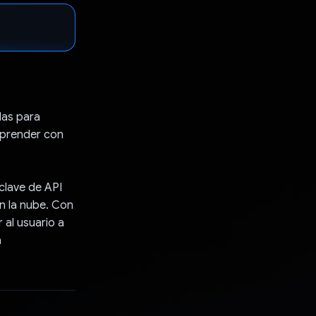
das para
 aprender con
clave de API
en la nube. Con
 al usuario a
a