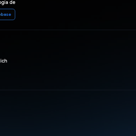
ogía de
ebase
ich