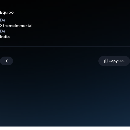
Equipo
De
XtremeImmortal
De
India