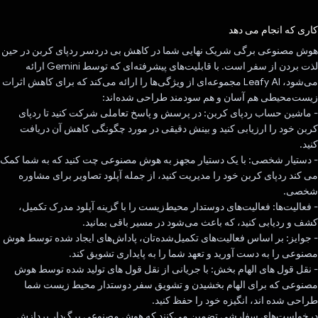
رای داد!
کاری که انجام می دهد
هوش مصنوعی برگی شریک نهایی شما در کاهش بی دردسر ردپای کربن در حین
لذت بردن از سفر است. با قابلیت‌های پیشرفته‌ای که توسط Gemini ارائه
می‌شود، Leafy AI مجموعه‌ای از ویژگی‌ها را ارائه می‌کند که برای کاهش اثرات
زیست‌محیطی هم آسان و هم سودمند طراحی شده‌اند:
- ماشین حساب ردپای کربن: در پرسش و پاسخ تعاملی شرکت کنید تا ردپای
کربن خود را ارزیابی کنید و بینش دقیقی در مورد چگونگی کاهش آن دریافت
کنید.
- دستیار شخصی: با یک دستیار مجهز به هوش مصنوعی چت کنید که به شما کمک
می کند ردپای کربن خود را مدیریت کنید، از جمله آپلود تصاویر برای مشاوره
شخصی.
- فعالیت‌ها: فعالیت‌های دوستدار محیط‌زیست را با گزینه آپلود مدرک تکمیل،
کشف و ردیابی کنید، که باعث می‌شود در مسیر باقی بمانید.
- جوایز: بر اساس فعالیت‌های تکمیل‌شده‌تان، پاداش‌های ایجاد شده توسط هوش
مصنوعی را به دست آورید و تعهد شما را به پایداری تشویق کند.
- نقل قول های الهام بخش: با جریانی از نقل قول های تولید شده توسط هوش
مصنوعی که برای الهام بخشیدن و تشویق سفر دوستدار محیط زیست شما
طراحی شده اند، انگیزه خود را حفظ کنید.
درخواست‌های سفارشی تضمین می‌کنند که هوش مصنوعی برگ‌دار پردازش