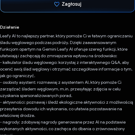
Zagłosuj
Głos oddany
Działanie
Leafy AI to najlepszy partner, który pomoże Ci w łatwym ograniczaniu
śladu węglowego podczas podróży. Dzięki zaawansowanym
funkcjom opartym na Gemini Leafy AI oferuje szereg funkcji, które
ułatwiają i zachęcają do zmniejszania wpływu na środowisko:
- kalkulator śladu węglowego: korzystaj z interaktywnego Q&A, aby
ocenić swój ślad węglowy i otrzymać szczegółowe informacje o tym,
jak go ograniczyć.
- osobisty asystent: rozmawiaj z asystentem AI, który pomoże Ci
zarządzać śladem węglowym, m.in. przesyłając zdjęcia w celu
uzyskania spersonalizowanych porad.
- aktywności: poznawaj i śledź ekologiczne aktywności z możliwością
przesyłania dowodu ich wykonania, co ułatwia pozostawanie na
właściwej drodze.
- nagrody: zdobywaj nagrody generowane przez AI na podstawie
wykonanych aktywności, co zachęca do dbania o zrównoważony