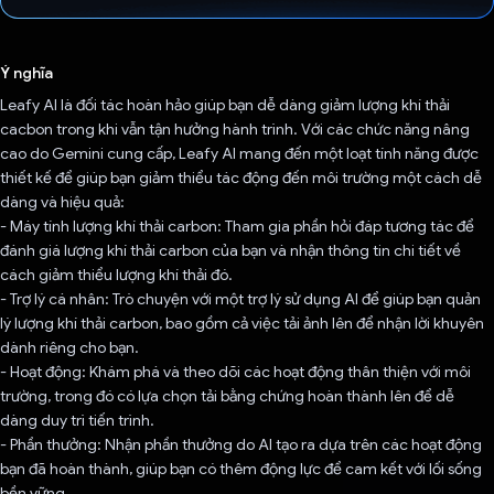
Đã bình chọn!
Ý nghĩa
Leafy AI là đối tác hoàn hảo giúp bạn dễ dàng giảm lượng khí thải
cacbon trong khi vẫn tận hưởng hành trình. Với các chức năng nâng
cao do Gemini cung cấp, Leafy AI mang đến một loạt tính năng được
thiết kế để giúp bạn giảm thiểu tác động đến môi trường một cách dễ
dàng và hiệu quả:
- Máy tính lượng khí thải carbon: Tham gia phần hỏi đáp tương tác để
đánh giá lượng khí thải carbon của bạn và nhận thông tin chi tiết về
cách giảm thiểu lượng khí thải đó.
- Trợ lý cá nhân: Trò chuyện với một trợ lý sử dụng AI để giúp bạn quản
lý lượng khí thải carbon, bao gồm cả việc tải ảnh lên để nhận lời khuyên
dành riêng cho bạn.
- Hoạt động: Khám phá và theo dõi các hoạt động thân thiện với môi
trường, trong đó có lựa chọn tải bằng chứng hoàn thành lên để dễ
dàng duy trì tiến trình.
- Phần thưởng: Nhận phần thưởng do AI tạo ra dựa trên các hoạt động
bạn đã hoàn thành, giúp bạn có thêm động lực để cam kết với lối sống
bền vững.