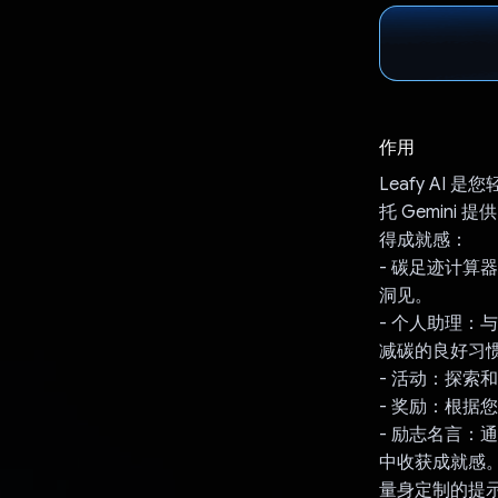
作用
Leafy AI
托 Gemin
得成就感：
- 碳足迹计
洞见。
- 个人助理：
减碳的良好习
- 活动：探
- 奖励：根据
- 励志名言：
中收获成就感
量身定制的提示