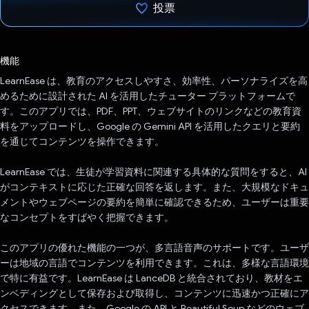
投票
投票済み
機能
LearnEase は、教育のアクセスしやすさ、効率性、パーソナライズを高
めるために設計された AI を活用したチューター プラットフォームで
す。このアプリでは、PDF、PPT、ウェブサイトのリンクなどの教育資
料をアップロードし、Google の Gemini API を活用したクエリと要約
を通じてコンテンツを操作できます。
LearnEase では、生徒が学習資料に関連する具体的な質問をすると、AI
がコンテキストに応じた正確な回答を返します。また、大規模なドキュ
メントやウェブページの要約を簡単に確認できるため、ユーザーは重要
なコンセプトをすばやく把握できます。
このアプリの優れた機能の一つが、多言語音声のサポートです。ユーザ
ーは地域の言語でコンテンツを利用できます。これは、多様な言語環境
で特に有益です。LearnEase は LanceDB と統合されており、教材をエ
ンベディングとして保存および取得し、コンテンツに迅速かつ正確にア
クセスできます。また、Google の API と Beautiful Soup などのウェブ