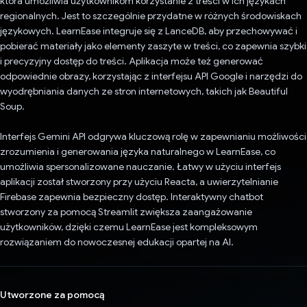
która umożliwia użytkownikom korzystanie z treści w ich językach
regionalnych. Jest to szczególnie przydatne w różnych środowiskach
językowych. LearnEase integruje się z LanceDB, aby przechowywać i
pobierać materiały jako elementy zaszyte w treści, co zapewnia szybki
i precyzyjny dostęp do treści. Aplikacja może też generować
odpowiednie obrazy, korzystając z interfejsu API Google i narzędzi do
wyodrębniania danych ze stron internetowych, takich jak Beautiful
Soup.
Interfejs Gemini API odgrywa kluczową rolę w zapewnianiu możliwości
zrozumienia i generowania języka naturalnego w LearnEase, co
umożliwia spersonalizowane nauczanie. Łatwy w użyciu interfejs
aplikacji został stworzony przy użyciu Reacta, a uwierzytelnianie
Firebase zapewnia bezpieczny dostęp. Interaktywny chatbot
stworzony za pomocą Streamlit zwiększa zaangażowanie
użytkowników, dzięki czemu LearnEase jest kompleksowym
rozwiązaniem do nowoczesnej edukacji opartej na AI.
Utworzone za pomocą