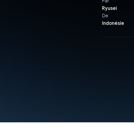
Par
Ryusei
De
Indonésie