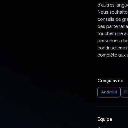
d'autres langu
Nous souhaito
conseils de gr
des partenaria
toucher une au
personnes dans
continuellemen
complète aux u
Conçu avec
Android
F
Équipe