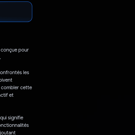
A, conçue pour
.
onfrontés les
oivent
e combler cette
ctif et
ui signifie
nctionnalités
ajoutant