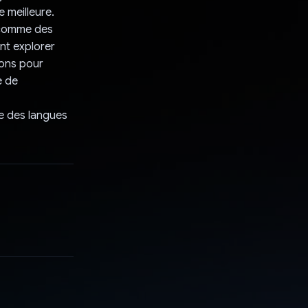
 meilleure.
 comme des
nt explorer
ions pour
e de
ge des langues