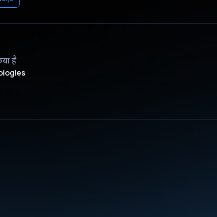
िया है
ologies