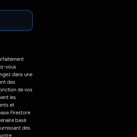
arfaitement
tez-vous
longez dans une
ent des
fonction de vos
ment les
ents et
base Firestore
rtenaire basé
ournissant des
 votre