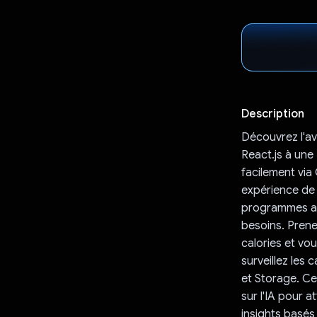
Description
Découvrez l'av
React.js à une
facilement via
expérience de 
programmes ali
besoins. Prene
calories et vo
surveillez les 
et Storage. Cet
sur l'IA pour 
insights basés