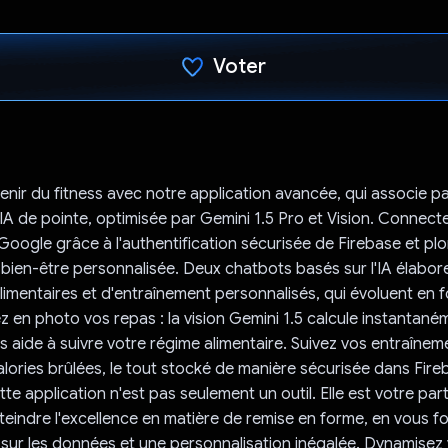
Voter
J'ai voté !
enir du fitness avec notre application avancée, qui associe p
 IA de pointe, optimisée par Gemini 1.5 Pro et Vision. Connec
 Google grâce à l'authentification sécurisée de Firebase et p
bien-être personnalisée. Deux chatbots basés sur l'IA élabor
mentaires et d'entraînement personnalisés, qui évoluent en 
z en photo vos repas : la vision Gemini 1.5 calcule instantané
us aide à suivre votre régime alimentaire. Suivez vos entraînem
calories brûlées, le tout stocké de manière sécurisée dans Fire
te application n'est pas seulement un outil. Elle est votre pa
atteindre l'excellence en matière de remise en forme, en vous f
 sur les données et une personnalisation inégalée. Dynamisez