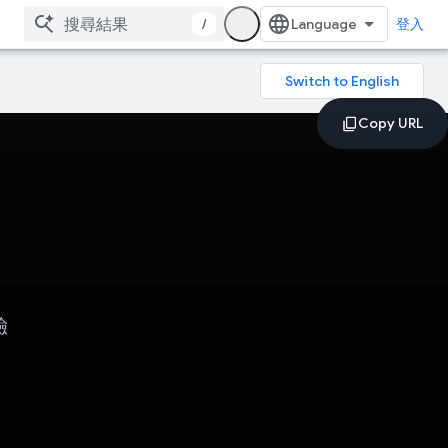
/
登入
驗