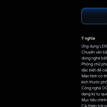
Ý nghĩa
Ứng dụng LEXI
Chuyển văn bản
dùng nghe bất
Phông chữ phù
đặc biệt để c
Màn hình có t
kích thước phô
Công nghệ OCR
dạng ký tự qu
Mục tiêu chính
Cải thiện trải