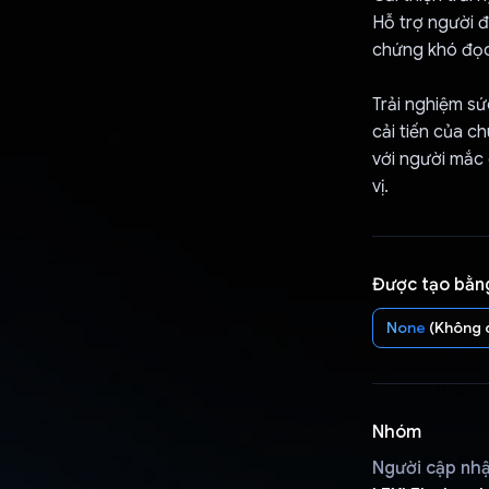
Hỗ trợ người 
chứng khó đọc
Trải nghiệm s
cải tiến của c
với người mắc
vị.
Được tạo bằn
None
(Không 
Nhóm
Người cập nh