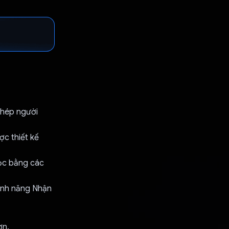
phép người
c thiết kế
đọc bằng các
ính năng Nhận
ơn.