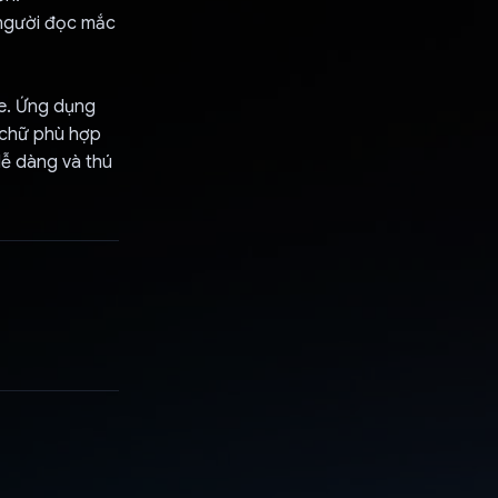
 người đọc mắc
se. Ứng dụng
g chữ phù hợp
ễ dàng và thú