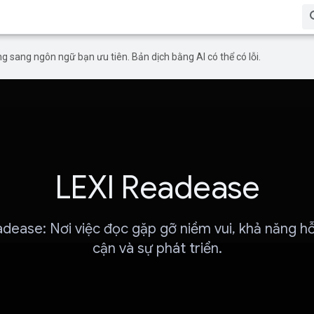
g sang ngôn ngữ bạn ưu tiên. Bản dịch bằng AI có thể có lỗi.
LEXI Readease
dease: Nơi việc đọc gặp gỡ niềm vui, khả năng hỗ
cận và sự phát triển.