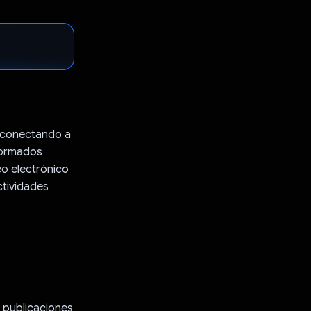
a conectando a
nformados
eo electrónico
ctividades
n publicaciones