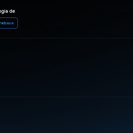
ogía de
irebase