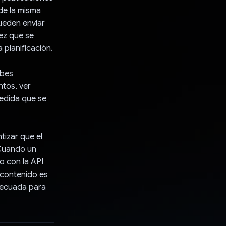
 de la misma
ueden enviar
vez que se
 planificación.
ubes
ntos, ver
medida que se
tizar que el
 Cuando un
o con la API
l contenido es
adecuada para