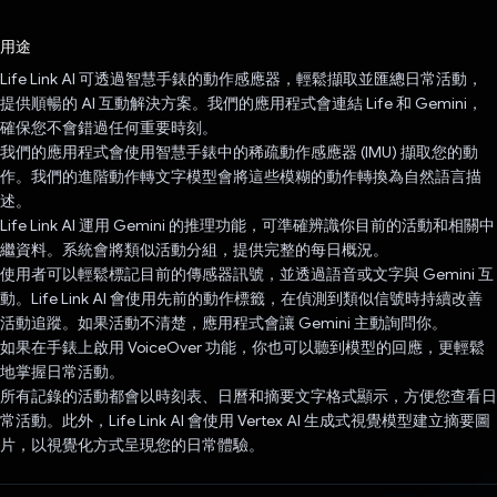
已投票！
用途
Life Link AI 可透過智慧手錶的動作感應器，輕鬆擷取並匯總日常活動，
提供順暢的 AI 互動解決方案。我們的應用程式會連結 Life 和 Gemini，
確保您不會錯過任何重要時刻。
我們的應用程式會使用智慧手錶中的稀疏動作感應器 (IMU) 擷取您的動
作。我們的進階動作轉文字模型會將這些模糊的動作轉換為自然語言描
述。
Life Link AI 運用 Gemini 的推理功能，可準確辨識你目前的活動和相關中
繼資料。系統會將類似活動分組，提供完整的每日概況。
使用者可以輕鬆標記目前的傳感器訊號，並透過語音或文字與 Gemini 互
動。Life Link AI 會使用先前的動作標籤，在偵測到類似信號時持續改善
活動追蹤。如果活動不清楚，應用程式會讓 Gemini 主動詢問你。
如果在手錶上啟用 VoiceOver 功能，你也可以聽到模型的回應，更輕鬆
地掌握日常活動。
所有記錄的活動都會以時刻表、日曆和摘要文字格式顯示，方便您查看日
常活動。此外，Life Link AI 會使用 Vertex AI 生成式視覺模型建立摘要圖
片，以視覺化方式呈現您的日常體驗。