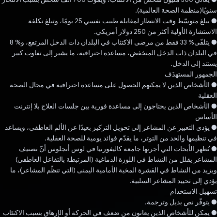
سنويًا(منظمة الصحة العالمية).
● يبلغ متوسّط وقت الانتظار لمقابلة طبيب نفسي 25 يومًا، وتبلغ تكلفة
الاستشارة الأولية أكثر من 250 دولار أمريكي.
● يتلقّى% 33 فقط من مرضى الاكتئاب في البلدان ذات الدخل المرتفع، و% 8
في البلدان ذات الدخل المنخفض، مساعدة احترافية، ما يشير إلى تفاوت كبير
يستند إلى الدخل.
الجمهور المستهدَف
● الأشخاص الذين لا يمكنهم الحصول على مساعدة احترافية في مجال الصحة
العقلية
● الأشخاص الذين يحتاجون إلى مساعدة فورية بين جلسات العلاج بلا إنترنت
الأساس
● يؤدي التعبير عن المشاعر إلى تحويل التركيز بعيدًا عن الألم العاطفي، ويساعد
في تنظيمها والحد من التوتر، ما يقدّم فوائد يومية للصحة العقلية.
● تُظهر الأبحاث التي أجرتها جامعة كاليفورنيا في لوس أنجلوس أنّ تصنيف
المشاعر يقلل من النشاط في اللوزة الدماغية (المرتبطة بالتفاعل العاطفي)
ويزيد من النشاط في القشرة المخية الأمامية اليمنى (التي تنظّم المشاعر)، ما
يؤدي إلى تحييد المشاعر السلبية.
تسهيل الاستخدام
● يتوفّر نص بديل وترجمة.
● يمكن للأشخاص الذين يعانون من ضعف في الحركة أو الإرهاق بسبب الاكتئاب