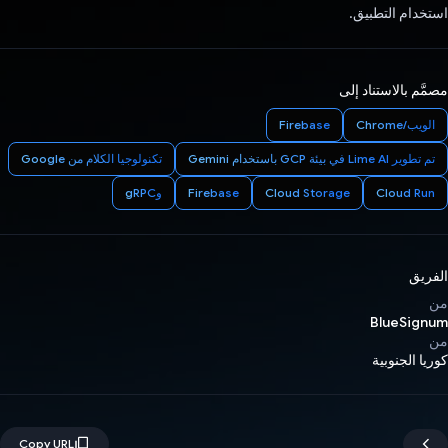
استخدام التطبيق.
مصمَّم بالاستناد إلى
الويب/Chrome
Firebase
تم تطوير Lime AI في بيئة GCP باستخدام Gemini
تكنولوجيا الكلام من Google
Cloud Run
Cloud Storage
Firebase
وgRPC
الفريق
من
BlueSignum
من
كوريا الجنوبية