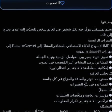
التصويت
تم التصويت.
وظيفتها
نحلم بمستقبل يتوفّر فيه لكل شخص في العالم شخص للتحدّث إليه عندما يحتاج
إلى ذلك.
الميزات الرئيسية
1. ‫LIME (نموذج الذكاء الاستماعي للمشاعر(استنادًا إلى Gemini)) استنادًا إلى
مهارات الاستشارة المهنية
● تمييز التردد: يميز بين الفواصل الزمنية ونهاية الجملة
● المشاعر: يرصد المشاعر غير المُفصَحة في الصوت
● إمكانية المقاطعة: لا حاجة إلى انتظار دورك
2. تحليل العافية
● مستويات التوتر والطاقة والمزاج في كل جلسة
● المساعدة في تتبُّع التغييرات
3. السجلّ
● مؤشرات العافية وملخّصات الجلسات
● تراكمي - لا حاجة إلى تكرار المعلومات
المشكلة
● يعاني 300 مليون شخص من الاكتئاب، ويموت 700 ألف شخص بسبب الانتحار