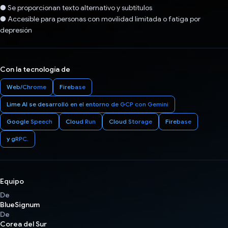
● Se proporcionan texto alternativo y subtítulos
● Accesible para personas con movilidad limitada o fatiga por
depresión
Con la tecnología de
Web/Chrome
Firebase
Lime AI se desarrolló en el entorno de GCP con Gemini
Google Speech
Cloud Run
Cloud Storage
Firebase
y gRPC.
Equipo
De
BlueSignum
De
Corea del Sur