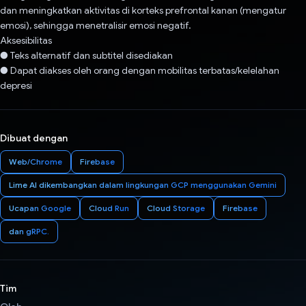
dan meningkatkan aktivitas di korteks prefrontal kanan (mengatur
emosi), sehingga menetralisir emosi negatif.
Aksesibilitas
● Teks alternatif dan subtitel disediakan
● Dapat diakses oleh orang dengan mobilitas terbatas/kelelahan
depresi
Dibuat dengan
Web/Chrome
Firebase
Lime AI dikembangkan dalam lingkungan GCP menggunakan Gemini
Ucapan Google
Cloud Run
Cloud Storage
Firebase
dan gRPC.
Tim