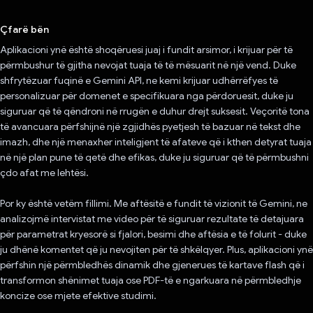
Votuar!
Çfarë bën
Aplikacioni ynë është shoqëruesi juaj i fundit arsimor, i krijuar për të
përmbushur të gjitha nevojat tuaja të të mësuarit në një vend. Duke
shfrytëzuar fuqinë e Gemini API, ne kemi krijuar udhërrëfyes të
personalizuar për domenet e specifikuara nga përdoruesit, duke ju
siguruar që të qëndroni në rrugën e duhur drejt suksesit. Veçoritë tona
të avancuara përfshijnë një zgjidhës pyetjesh të bazuar në tekst dhe
imazh, dhe një menaxher inteligjent të afateve që i kthen detyrat tuaja
në një plan pune të qetë dhe efikas, duke ju siguruar që të përmbushni
çdo afat me lehtësi.
Por ky është vetëm fillimi. Me aftësitë e fundit të vizionit të Gemini, ne
analizojmë intervistat me video për të siguruar rezultate të detajuara
për parametrat kryesorë si fjalori, besimi dhe aftësia e të folurit - duke
ju dhënë komentet që ju nevojiten për të shkëlqyer. Plus, aplikacioni ynë
përfshin një përmbledhës dinamik dhe gjenerues të kartave flash që i
transformon shënimet tuaja ose PDF-të e ngarkuara në përmbledhje
koncize ose mjete efektive studimi.