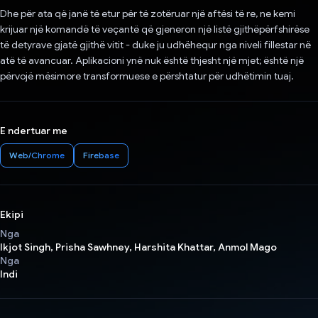
Dhe për ata që janë të etur për të zotëruar një aftësi të re, ne kemi
krijuar një komandë të veçantë që gjeneron një listë gjithëpërfshirëse
të detyrave gjatë gjithë vitit - duke ju udhëhequr nga niveli fillestar në
atë të avancuar. Aplikacioni ynë nuk është thjesht një mjet; është një
përvojë mësimore transformuese e përshtatur për udhëtimin tuaj.
E ndertuar me
Web/Chrome
Firebase
Ekipi
Nga
Ikjot Singh, Prisha Sawhney, Harshita Khattar, Anmol Mago
Nga
Indi