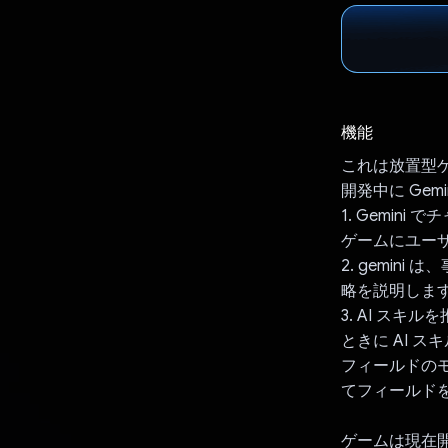
機能
これは放置型
開発中に Gem
1. Gemin
ゲームにユーザ
2. gemin
略を説明しま
3. AI ス
ときに AI 
フィールドのモ
てフィールド
ゲームは現在