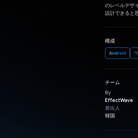
のレベルデザイ
設計できると
構成
Android
ウ
チーム
By
EffectWave
差出人
韓国