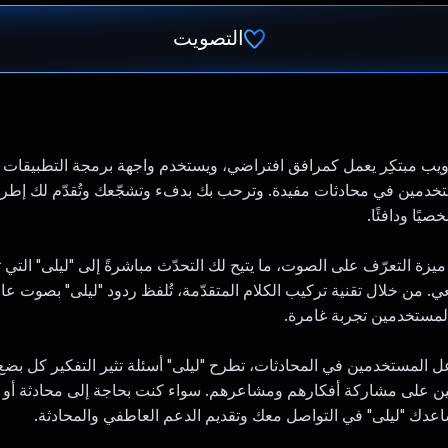
التصويت
تم التصويت.
تخدمين في محادثات مفيدة. وترحب بك بدفء وتشجّعك وتُقدّم لك إطرا
يًا ودافئًا.
يزة التعرّف على الصوت، ما يتيح لك التحدّث مباشرةً إلى "ليلى" التي ت
 من خلال تقنية تركيب الكلام المتقدّمة، تُلفظ ردود "ليلى" بصوت عا
لمستخدمين تجربة غامرة.
 المستخدمين في المحادثات، تطرح "ليلى" أسئلة تثير التفكير كل بضع 
ن على مشاركة أفكارهم ومشاعرهم. سواء كنت بحاجة إلى محادثة أو ت
ك "ليلى" في التواصل معك وتقديم الدعم العاطفي والمحادثة.