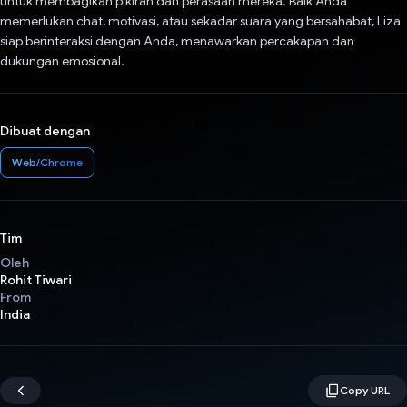
untuk membagikan pikiran dan perasaan mereka. Baik Anda
memerlukan chat, motivasi, atau sekadar suara yang bersahabat, Liza
siap berinteraksi dengan Anda, menawarkan percakapan dan
dukungan emosional.
Dibuat dengan
Web/Chrome
Tim
Oleh
Rohit Tiwari
From
India