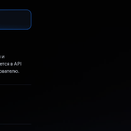
 и
тся в API
ователю.