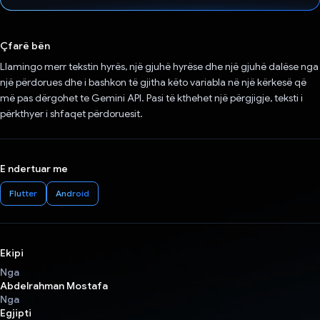
Votuar!
Çfarë bën
Llamingo merr tekstin hyrës, një gjuhë hyrëse dhe një gjuhë dalëse nga
një përdorues dhe i bashkon të gjitha këto variabla në një kërkesë që
më pas dërgohet te Gemini API. Pasi të kthehet një përgjigje, teksti i
përkthyer i shfaqet përdoruesit.
E ndertuar me
Flutter
Android
Ekipi
Nga
Abdelrahman Mostafa
Nga
Egjipti