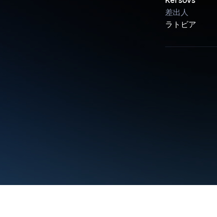
Kersovs
差出人
ラトビア