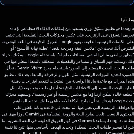
تم التصويت.
وظيفتها
Loogle هو تطبيق تسوّق ثوري يستفيد من إمكانات الذكاء الاصطناعي لإعادة
تعريف التسوّق على الإنترنت. على عكس محرّكات البحث التقليدية التي تعتمد
على الكلمات الرئيسية الدقيقة، يفهم Loogle الفروق الدقيقة في اللغة البشرية.
لنفترض أنّك تبحث عن "ملابس أنيقة ومريحة لقضاء عطلة نهاية الأسبوع" أو
"مظهر رياضي مثالي للمشي لمسافات طويلة". باستخدام Loogle، يمكنك إجراء
ذلك. ويمكنه فهم السياق والمشاعر والتفضيلات المتعلقة بالنمط المعبّر عنها في
طلب البحث.البحث المستنِد إلى الصور: باستخدام ميزة Gemini Vision، نحلّل
الصورة لتحديد الميزات الرئيسية، مثل اللون والزخرفة والنمط. بعد ذلك، نطابق
هذه الميزات مع قاعدة بياناتنا الواسعة من المنتجات لتقديم اقتراحات دقيقة
للغاية. البحث المستنِد إلى الاختلافات الدقيقة: أدخِل طلب بحث وصفيًا، مثل
"قطعة خالدة يمكن ارتداؤها مع ملابس رسمية أو غير رسمية"، وسيفهم محرّك
بحث Loogle هدفك. تحلِّل نماذج الذكاء الاصطناعي طلبك لتحديد المفاهيم
والعواطف الرئيسية التي تعبر عنها، ثم تبحث في قاعدة بياناتنا للعثور على
المحتوى الأنسب. تلعب نماذج اللغة والرؤية المتقدّمة في Gemini دورًا مهمًا في
وظائف Loogle. يساعدنا Gemini في فهم الفروق الدقيقة في اللغة البشرية، ما
يتيح لنا تفسير طلبات البحث المعقّدة وتحديد الهدف الأساسي منها. تتيح لنا تقنية
Gemini Vision استخراج معلومات مفيدة من الصور، مثل اللون والبنية