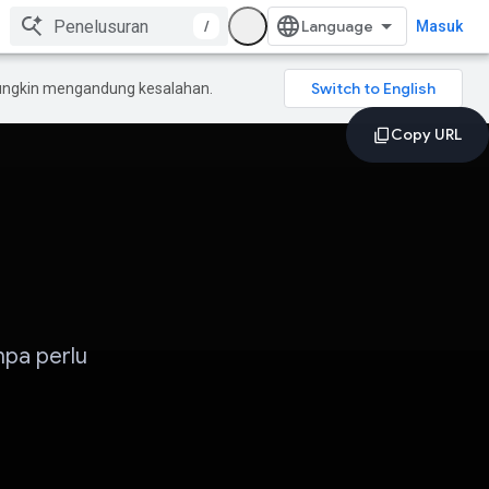
/
Masuk
mungkin mengandung kesalahan.
npa perlu