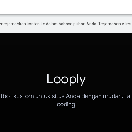
enerjemahkan konten ke dalam bahasa pilihan Anda. Terjemahan AI 
Looply
tbot kustom untuk situs Anda dengan mudah, ta
coding