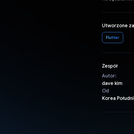
Utworzone z
Flutter
Zespół
Autor:
dave kim
Od
Korea Połudn