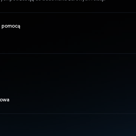
a pomocą
iowa