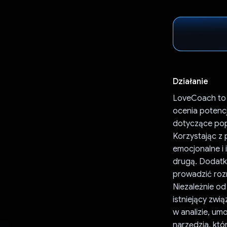
Działanie
LoveCoach to i
ocenia potenc
dotyczące pop
Korzystając z 
emocjonalne i 
drugą. Dodatk
prowadzić rozm
Niezależnie od
istniejący zw
w analizie, um
narzędzia, któ