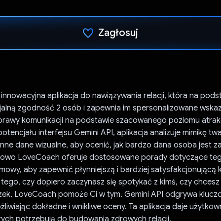
Zagłosuj
Głos oddany
nnowacyjna aplikacja do nawiązywania relacji, która na pods
jalną zgodność 2 osób i zapewnia im spersonalizowane wska
rawy komunikacji na podstawie szacowanego poziomu atrakc
potencjału interfejsu Gemini API, aplikacja analizuje mimikę tw
inne dane wizualne, aby ocenić, jak bardzo dana osoba jest 
owo LoveCoach oferuje dostosowane porady dotyczące tego
owy, aby zapewnić płynniejszą i bardziej satysfakcjonującą 
 tego, czy dopiero zaczynasz się spotykać z kimś, czy chces
iązek, LoveCoach pomoże Ci w tym. Gemini API odgrywa klucz
ożliwiając dokładne i wnikliwe oceny. Ta aplikacja daje użytko
rych potrzebują do budowania zdrowych relacji.