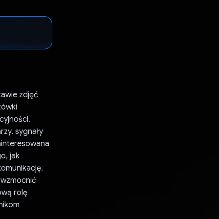
tawie zdjęć
zówki
yjności.
arzy, sygnały
zainteresowana
, jak
komunikację.
z wzmocnić
ową rolę
wnikom