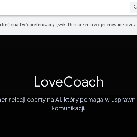
a treści na Twój preferowany język. Tłumaczenia wygenerowane przez 
LoveCoach
ner relacji oparty na AI, który pomaga w usprawni
komunikacji.