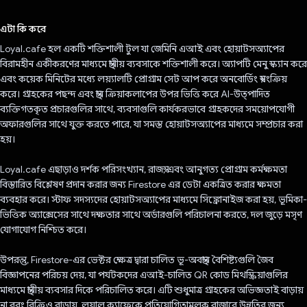
ভোট দিয়েছেন!
এটা কি করে
Loyal.cafe হল একটি শক্তিশালী টুল যা জেমিনি এআই এবং হোয়াটসঅ্যাপের
বিরামহীন একীকরণের মাধ্যমে স্থানীয় ব্যবসাকে শক্তিশালী করে। অ্যাপটি মেনু স্ক্যান করে
এবং কয়েক মিনিটের মধ্যে লয়্যালটি প্রোগ্রাম সেট আপ করে অনবোর্ডিং স্বয়ংক্রিয়
করে। গ্রাহকের পছন্দ এবং স্থান ক্রিয়াকলাপের উপর ভিত্তি করে AI-উত্পাদিত
ব্যক্তিগতকৃত প্রচারগুলির সাথে, ব্যবসাগুলি কার্যকরভাবে গ্রাহকদের সময়োপযোগী
অফারগুলির সাথে যুক্ত করতে পারে, যা সমস্ত হোয়াটসঅ্যাপের মাধ্যমে সম্প্রচার করা
হয়।
Loyal.cafe এছাড়াও দর্শক পরিসংখ্যান, রাজস্ব, এবং আনুগত্য প্রোগ্রাম কর্মক্ষমতা
বিস্তারিত বিশ্লেষণ প্রদান করার জন্য Firestore এর ডেটা একত্রিত করার ক্ষমতা
ব্যবহার করে। স্টাফ সদস্যদের হোয়াটসঅ্যাপের মাধ্যমে সিঙ্ক্রোনাইজ করা হয়, ভূমিকা-
ভিত্তিক অ্যাক্সেসের সাথে দক্ষতার সাথে অর্ডারগুলি পরিচালনা করতে, দল জুড়ে মসৃণ
যোগাযোগ নিশ্চিত করে।
উপরন্তু, Firestore-এর ভেক্টর ক্ষেত্র দ্বারা চালিত ভূ-অবস্থান বৈশিষ্ট্যগুলি জৈব
বিজ্ঞাপনের পরিচয় দেয়, যা পর্যটকদের এআই-চালিত QR কোড মিথস্ক্রিয়াগুলির
মাধ্যমে স্থানীয় ব্যবসার দিকে পরিচালিত করে। এটি শুধুমাত্র গ্রাহকের অভিজ্ঞতাই বাড়ায়
না বরং বিক্রিও বাড়ায়, লয়াল ক্যাফেকে প্রতিযোগিতামূলক বাজারে উন্নতির জন্য