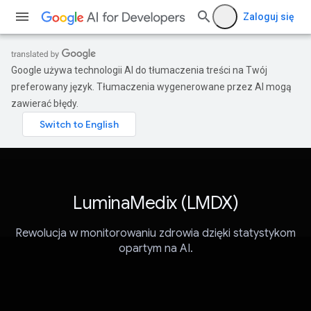
Zaloguj się
Google używa technologii AI do tłumaczenia treści na Twój
preferowany język. Tłumaczenia wygenerowane przez AI mogą
zawierać błędy.
LuminaMedix (LMDX)
Rewolucja w monitorowaniu zdrowia dzięki statystykom
opartym na AI.