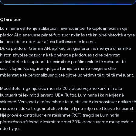
Votuar!
Çfarë bën
Luminaria është një aplikacion i avancuar për të kuptuar leximin që
përdor AI gjeneruese për të fuqizuar nxënësit të krijojnë historitë e tyre
krijuese duke ndërtuar aftësi thelbësore të leximit.
Duke përdorur Gemini API, aplikacioni gjeneron në mënyrë dinamike
histori zhytëse bazuar në të dhënat e përdoruesit dhe përshtat
aktivitetet e të kuptuarit të leximit në profilin unik të të mësuarit të
secilit lojtar. Kjo siguron që çdo fëmijë të marrë reagime dhe
mbështetje të personalizuar gjatë gjithë udhëtimit të tij të të mësuarit.
Mbështetur nga një ekip me mbi 20 vjet përvojë në kërkimin e të
kuptuarit të leximit (Harvard, UBA, Tufts), Luminaria i ka rrënjët në
shkencë. Versionet e mëparshme të mjetit kanë demonstruar ndikim të
matshëm, duke treguar efektivitetin e tij në rritjen e aftësive të leximit.
Një provë e kontrolluar e rastësishme (RCT) tregoi se Luminaria
përmirëson aftësinë e leximit me mbi 20% krahasuar me mungesën e
ndërhyrjes.