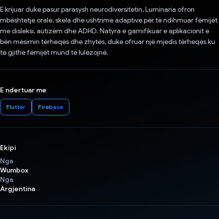
E krijuar duke pasur parasysh neurodiversitetin, Luminaria ofron
mbështetje orale, skela dhe ushtrime adaptive për të ndihmuar fëmijët
me disleksi, autizëm dhe ADHD. Natyra e gamifikuar e aplikacionit e
bën mësimin tërheqës dhe zhytës, duke ofruar një mjedis tërheqës ku
të gjithë fëmijët mund të lulëzojnë.
E ndertuar me
Flutter
Firebase
Ekipi
Nga
Wumbox
Nga
Argjentina