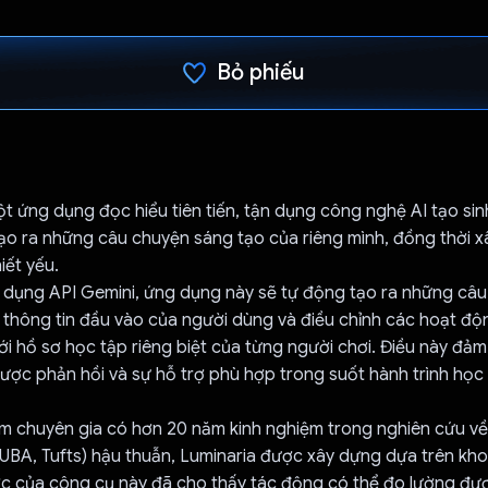
Bỏ phiếu
Đã bình chọn!
ột ứng dụng đọc hiểu tiên tiến, tận dụng công nghệ AI tạo sin
ạo ra những câu chuyện sáng tạo của riêng mình, đồng thời 
iết yếu.
 dụng API Gemini, ứng dụng này sẽ tự động tạo ra những câ
 thông tin đầu vào của người dùng và điều chỉnh các hoạt độ
i hồ sơ học tập riêng biệt của từng người chơi. Điều này đả
ược phản hồi và sự hỗ trợ phù hợp trong suốt hành trình học 
 chuyên gia có hơn 20 năm kinh nghiệm trong nghiên cứu về
 UBA, Tufts) hậu thuẫn, Luminaria được xây dựng dựa trên kh
c của công cụ này đã cho thấy tác động có thể đo lường đượ