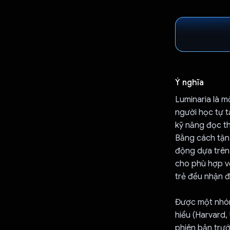
Ý nghĩa
Luminaria là m
người học tự t
kỹ năng đọc th
Bằng cách tận
động dựa trên
cho phù hợp vớ
trẻ đều nhận đ
Được một nhóm
hiểu (Harvard,
phiên bản trướ