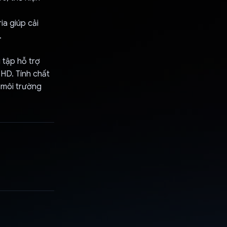
a giúp cải
.
 tập hỗ trợ
DHD. Tính chất
t môi trường