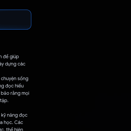
h để giúp
xây dựng các
u chuyện sống
ng đọc hiểu
m bảo rằng mọi
tập.
 kỹ năng đọc
oa học. Các
c, thể hiện