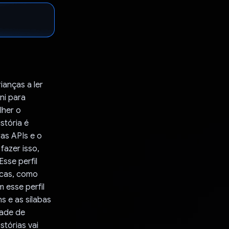
ianças a ler
ni para
lher o
stória é
ras APIs e o
fazer isso,
sse perfil
icas, como
 esse perfil
s e as sílabas
dade de
stórias vai