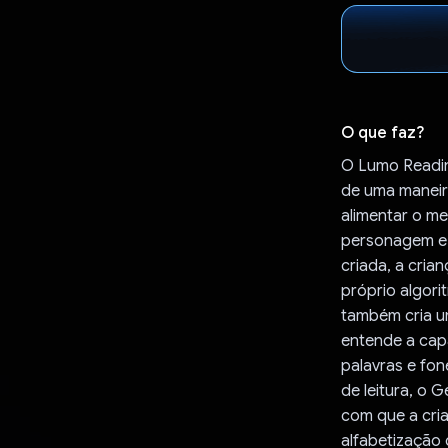
O que faz?
O Lumo Reading
de uma maneira
alimentar o me
personagem e o
criada, a cria
próprio algori
também cria um
entende a capa
palavras e fon
de leitura, o 
com que a cria
alfabetização 