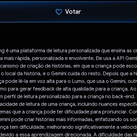
Votar
Voto dado.
 é uma plataforma de leitura personalizada que ensina as cr
 mais rápida, personalizada e envolvente. Ele usa a API Gemi
canismo de criação de histórias, em que a criança pode esco
 local da história, e o Gemini cuida do resto. Depois que a hi
nça pode lê-la em voz alta para o Lumo, que usa o Gemini, out
tmo para gerar feedback de alta qualidade para a criança. Ao 
 perfil de leitura personalizado para a criança no back-end. E
cidade de leitura de uma criança, incluindo nuances específ
emas que a criança pode ter dificuldade para pronunciar. Com
Gemini pode criar histórias mais informadas, enfatizando os son
nça tem dificuldade, melhorando significativamente a veloci
devido a essa aprendizagem direcionada. A dificuldade das hi