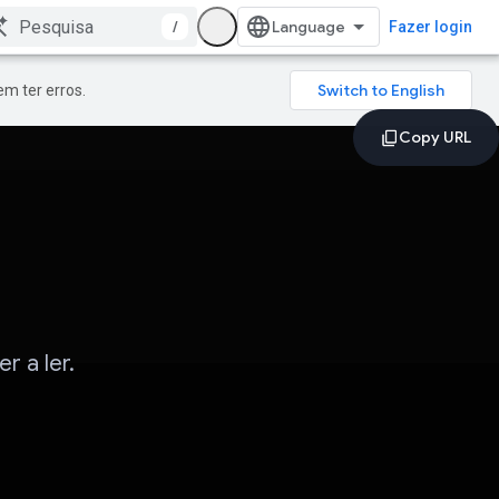
/
Fazer login
m ter erros.
r a ler.