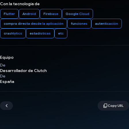
Con la tecnología de
Flutter
Android
Firebase
Google Cloud
compra directa desde la aplicación
funciones
autenticación
crashlytics
estadísticas
etc
Equipo
De
Desarrollador de Clutch
De
España