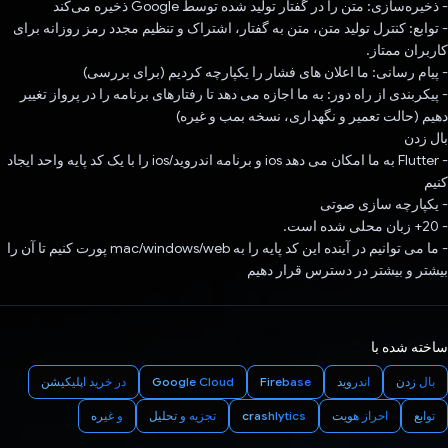
- ذخیره‌سازی: متن را در گفتار تولید شده توسط Google ذخیره می‌کند
- توابع: کنترل تولید متن، متن به گفتار، اشتراک و تنظیم مجدد رمز روزانه برای
کاربران ممتاز.
- پیام رسانی: ما اعلان های فشار را یکپارچه کردیم (برای بررسی)
- پیکربندی از راه دور: به ما اجازه می دهد تا رفتارهای برنامه را در پرواز تغییر
دهیم (حالت تعمیر و نگهداری، نسخه بمب و غیره)
بال زدن
- Flutter به ما امکان می دهد ios و برنامه اندروید/ios را با یک کد پایه واحد ایجاد
کنیم
- یکپارچه سازی صوتی
- 20+ زبان محلی شده است.
- ما می توانیم در آینده این کد پایه را به mac/windows/web پورت کنیم تا آن را
بیشتر و بیشتر در دسترس قرار دهیم
ساخته شده با
بال زدن
اندروید
Firebase
Google Cloud
در خرید اپلیکیشن
توابع
احراز هویت
crashlytics
تجزیه و تحلیل
و غیره