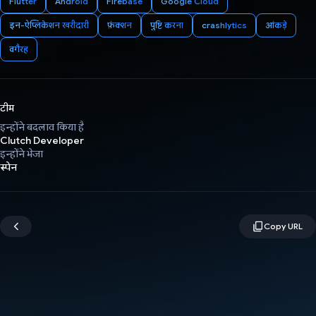
Flutter
Android
Firebase
Google Cloud
इन-ऐप्लिकेशन खरीदारी
फ़ंक्शन
पुष्टि करना
crashlytics
आंकड़े
वगैरह
टीम
इन्होंने बदलाव किया है
Clutch Developer
इन्होंने भेजा
स्पेन