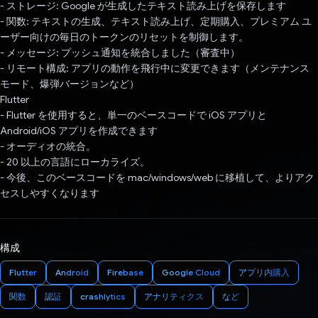
- ストレージ: Google が生成したテキスト読み上げを保存します
- 関数: テキストの生成、テキスト読み上げ、定期購入、プレミアム ユ
ーザー向けの毎日のトークンのリセットを制御します。
- メッセージ: プッシュ通知を統合しました（審査中）
- リモート構成: アプリの動作を飛行中に変更できます（メンテナンス
モード、爆弾バージョンなど）
Flutter
- Flutter を使用すると、単一のベースコードで iOS アプリと
Android/iOS アプリを作成できます
- オーディオの統合。
- 20 以上の言語にローカライズ。
- 今後、このベースコードを mac/windows/web に移植して、よりアク
セスしやすくなります
構成
Flutter
Android
Firebase
Google Cloud
アプリ内購入
関数
認証
crashlytics
アナリティクス
など