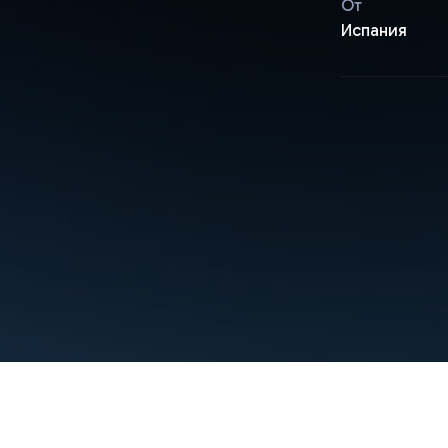
От
Испания