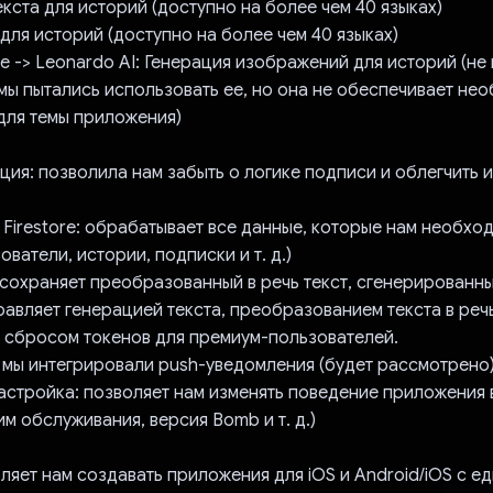
екста для историй (доступно на более чем 40 языках)
ь для историй (доступно на более чем 40 языках)
 -> Leonardo AI: Генерация изображений для историй (не
 мы пытались использовать ее, но она не обеспечивает не
 для темы приложения)
ция: позволила нам забыть о логике подписи и облегчить 
.
 Firestore: обрабатывает все данные, которые нам необхо
ователи, истории, подписки и т. д.)
 сохраняет преобразованный в речь текст, сгенерированны
равляет генерацией текста, преобразованием текста в реч
 сбросом токенов для премиум-пользователей.
 мы интегрировали push-уведомления (будет рассмотрено
настройка: позволяет нам изменять поведение приложения
м обслуживания, версия Bomb и т. д.)
воляет нам создавать приложения для iOS и Android/iOS с 