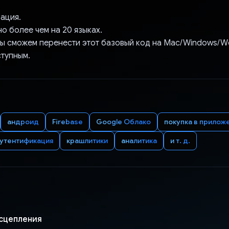
ация.
о более чем на 20 языках.
мы сможем перенести этот базовый код на Mac/Windows/W
ступным.
андроид
Firebase
Google Облако
покупка в прилож
утентификация
крашлитики
аналитика
и т. д.
 сцепления