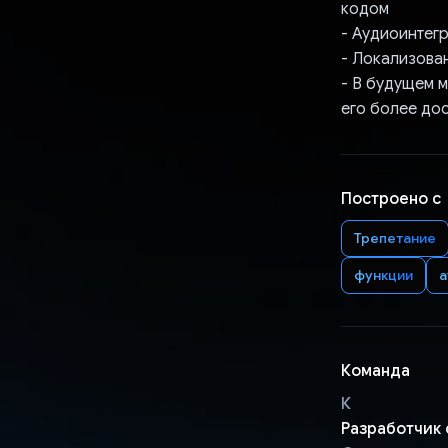
кодом
- Аудиоинтегр
- Локализован
- В будущем 
его более до
Построено с
Трепетание
функции
а
Команда
К
Разработчик