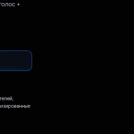
голос +
телей,
ализированные