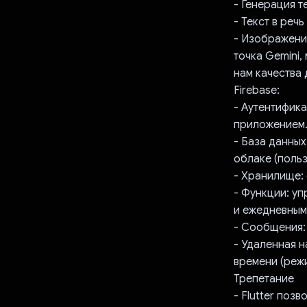
- Генерация т
- Текст в реч
- Изображение
точка Gemini,
нам качества
Firebase:
- Аутентифика
приложением
- База данных
облаке (польз
- Хранилище:
- Функции: уп
и ежедневным
- Сообщения:
- Удаленная 
времени (режи
Трепетание
- Flutter поз