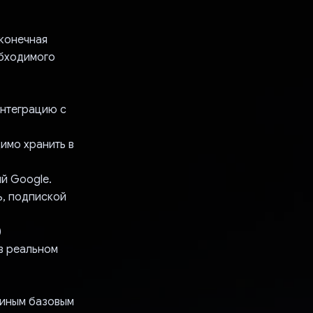
 конечная
обходимого
интеграцию с
димо хранить в
й Google.
ь, подпиской
)
 в реальном
единым базовым