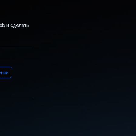
eb и сделать
ении