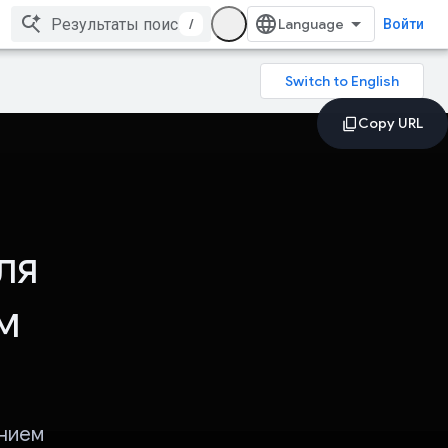
/
Войти
ля
м
анием