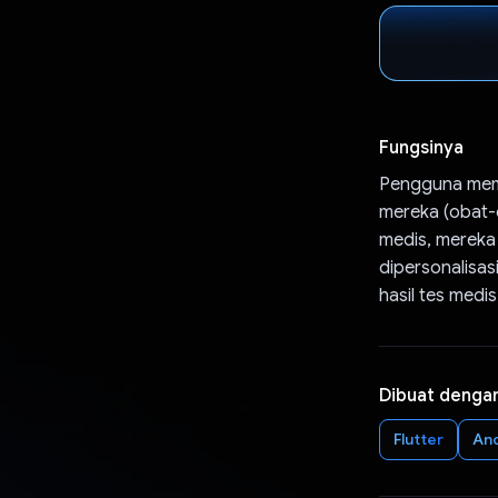
Fungsinya
Pengguna memb
mereka (obat-o
medis, mereka
dipersonalisas
hasil tes medi
Dibuat denga
Flutter
An