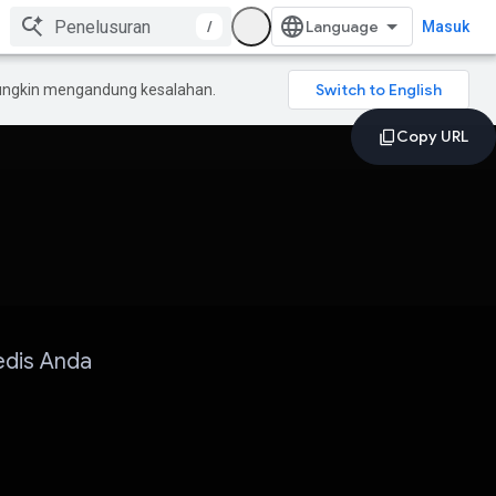
/
Masuk
mungkin mengandung kesalahan.
edis Anda