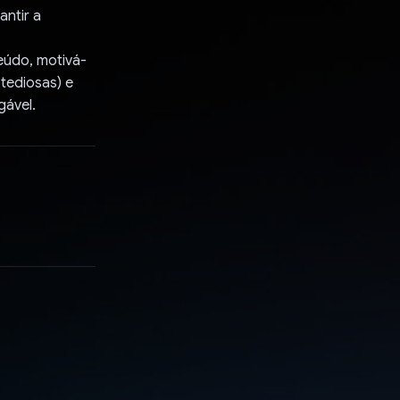
antir a
eúdo, motivá-
tediosas) e
gável.