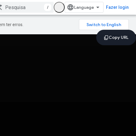
/
Fazer login
m ter erros.