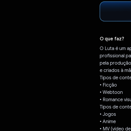
O que faz?
O Luta é um a
profissional p
pela produção 
e criados à mã
Tipos de cont
• Ficção
• Webtoon
• Romance vis
Tipos de cont
• Jogos
• Anime
• MV (vídeo de