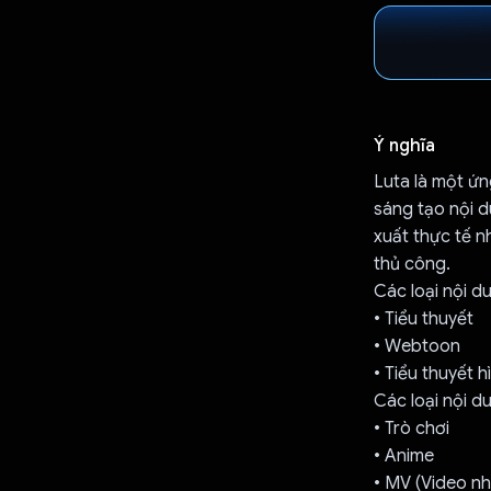
Ý nghĩa
Luta là một ứ
sáng tạo nội d
xuất thực tế n
thủ công.
Các loại nội d
• Tiểu thuyết
• Webtoon
• Tiểu thuyết h
Các loại nội d
• Trò chơi
• Anime
• MV (Video n