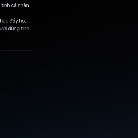
 tính cá nhân
thúc đẩy họ,
ười dùng tinh