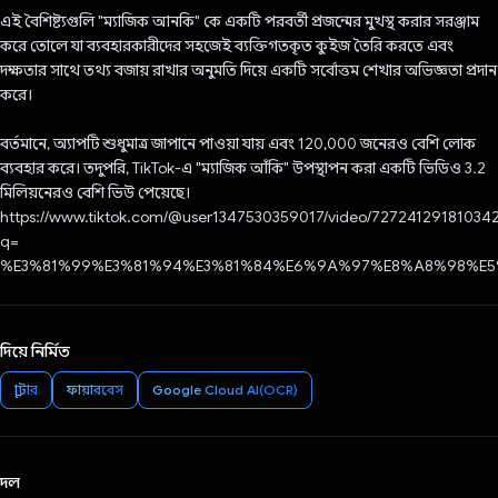
এই বৈশিষ্ট্যগুলি "ম্যাজিক আনকি" কে একটি পরবর্তী প্রজন্মের মুখস্থ করার সরঞ্জাম
করে তোলে যা ব্যবহারকারীদের সহজেই ব্যক্তিগতকৃত কুইজ তৈরি করতে এবং
দক্ষতার সাথে তথ্য বজায় রাখার অনুমতি দিয়ে একটি সর্বোত্তম শেখার অভিজ্ঞতা প্রদান
করে।
বর্তমানে, অ্যাপটি শুধুমাত্র জাপানে পাওয়া যায় এবং 120,000 জনেরও বেশি লোক
ব্যবহার করে। তদুপরি, TikTok-এ "ম্যাজিক আঁকি" উপস্থাপন করা একটি ভিডিও 3.2
মিলিয়নেরও বেশি ভিউ পেয়েছে।
https://www.tiktok.com/@user1347530359017/video/72724129181034
q=
%E3%81%99%E3%81%94%E3%81%84%E6%9A%97%E8%A8%98%E5%B
দিয়ে নির্মিত
ফ্লাটার
ফায়ারবেস
Google Cloud AI(OCR)
দল