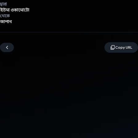
দ্বারা
ইউমা ওকামোটো
থেকে
জাপান