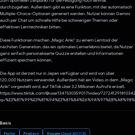
zum optimalen Zeitpunkt für die Festigung noch einmal
durchzugehen. Außerdem gibt es eine Funktion, mit der automatisch
Multiple-Choice-Optionen generiert werden. Nutzer können Gemini
auch per Chat um schnelle Hilfe bei schwierigen Themen oder
effektiven Lerntechniken bitten.
Diese Funktionen machen „Magic Anki“ zu einem Lerntool der
nächsten Generation, das ein optimales Lernerlebnis bietet, da Nutzer
ganz einfach personalisierte Quizze erstellen und Informationen
effizient speichern können.
Die App ist derzeit nur in Japan verfügbar und wird von über
120.000 Nutzern verwendet. Außerdem hat ein Video, in dem „Magic
Anki“ vorgestellt wird, auf TikTok über 3,2 Millionen Aufrufe erzielt.
https://www.tiktok.com/@user1347530359017/video/72724129181034
q=%E3%81%99%E3%81%94%E3%81%84%E6%9A%97%E8%A8%98%E5
Basis
Flutter
Firebase
Google Cloud AI(OCR)